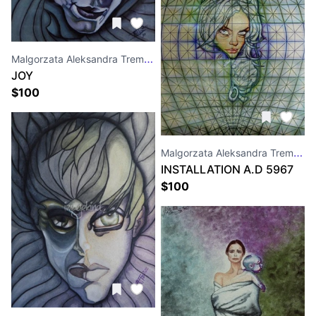
Malgorzata Aleksandra Trembla
JOY
$
100
Malgorzata Aleksandra Trembla
INSTALLATION A.D 5967
$
100