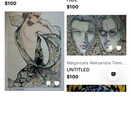
$
100
$
100
Malgorzata Aleksandra Trembla
UNTITLED
$
100
Malgorzata Aleksandra Trembla
THE TOP MODEL
$
100