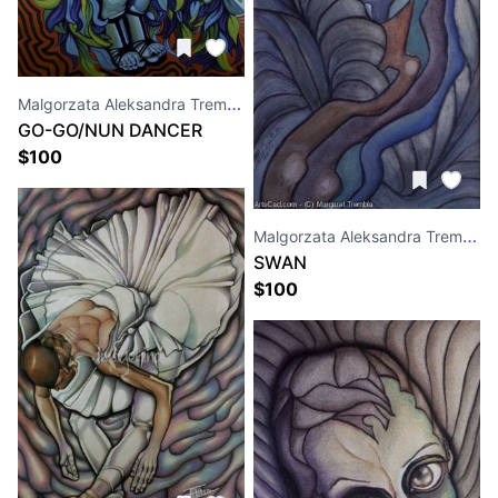
Malgorzata Aleksandra Trembla
GO-GO/NUN DANCER
$
100
Malgorzata Aleksandra Trembla
SWAN
$
100