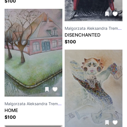
PORTRAIT
$
100
Malgorzata Aleksandra Trembla
DISENCHANTED
$
100
Malgorzata Aleksandra Trembla
HOME
$
100