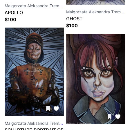
Malgorzata Aleksandra Trembla
Malgorzata Aleksandra Trembla
APOLLO
GHOST
$
100
$
100
Malgorzata Aleksandra Trembla
SCULPTURE,PORTRAIT OF