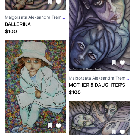
Malgorzata Aleksandra Trembla
BALLERINA
$
100
Malgorzata Aleksandra Trembla
MOTHER & DAUGHTER'S
PORTRAIT
$
100