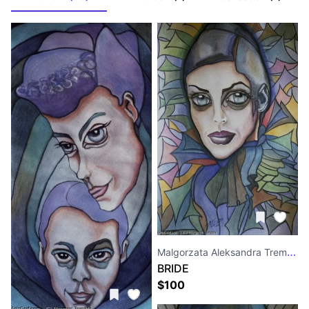
Malgorzata Aleksandra Trembla
BRIDE
$
100