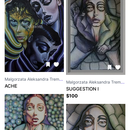
Malgorzata Aleksandra Trembla
Malgorzata Aleksandra Trembla
ACHE
SUGGESTION I
$
100