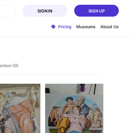
SIGN IN
SIGN UP
Pricing
Museums
About Us
ection (0)