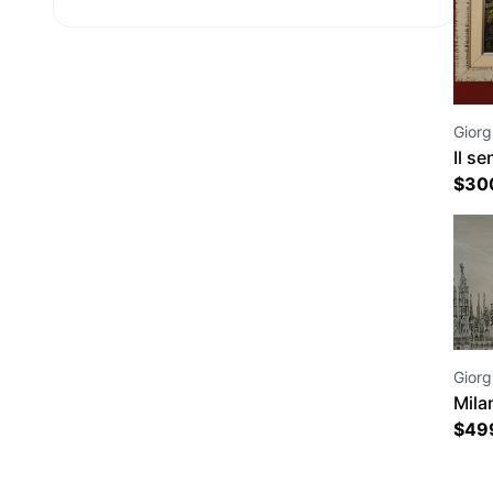
Giorgi
Il se
$
30
Giorgi
Mila
$
49