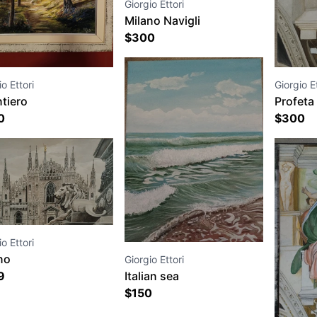
Giorgio Ettori
Milano Navigli
$
300
o Ettori
Giorgio Et
ntiero
Profeta
0
$
300
o Ettori
no
Giorgio Ettori
9
Italian sea
$
150