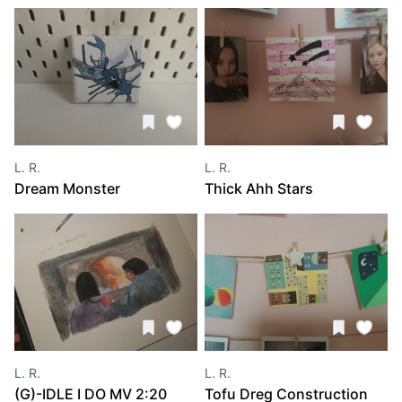
L. R.
L. R.
Dream Monster
Thick Ahh Stars
L. R.
L. R.
(G)-IDLE I DO MV 2:20
Tofu Dreg Construction