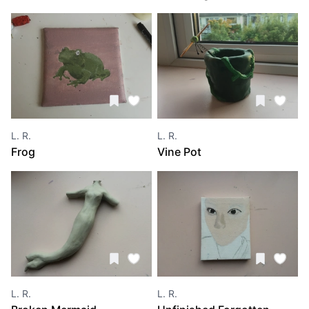
Will Come Down Like
Dominos
L. R.
L. R.
Frog
Vine Pot
L. R.
L. R.